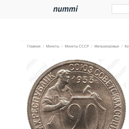
Главная
/
Монеты
/
Монеты СССР
/
Мельхиоровые
/
Ко