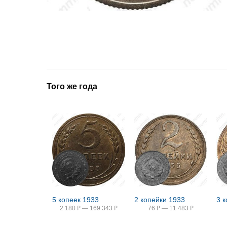
Того же года
5 копеек 1933
2 копейки 1933
2 180
₽
—
169 343
₽
76
₽
—
11 483
₽