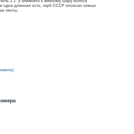
ель 1.1. у ближнего к земному шару колоса
а одна длинная ость, герб СССР опоясан семью
ми ленты.
никель)
номера