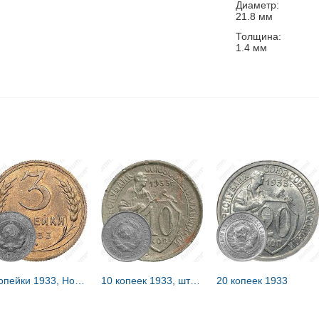
Диаметр:
21.8
мм
Толщина:
1.4
мм
3 копейки 1933, Новодел
10 копеек 1933, штемпель 1.1, меридиан к молоту
20 копеек 1933