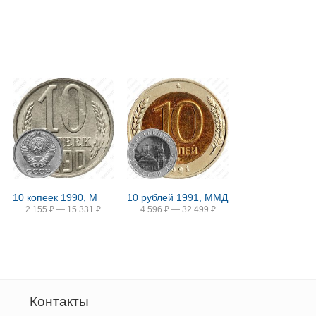
10 копеек 1990, М
10 рублей 1991, ММД
2 155
₽
—
15 331
₽
4 596
₽
—
32 499
₽
Контакты