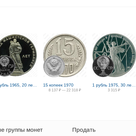
1 рубль 1965, 20 лет Победы, Редкие
15 копеек 1970
1 рубль 1975, 30 лет Победы, Редкие
8 137
₽
—
22 318
₽
3 315
₽
е группы монет
Продать