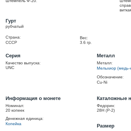
Штемпель Ф-20.
Штемп
справ
витка
Гурт
рубчатый
Страна:
Вес:
СССР
3.6
гр.
Серия
Металл
Качество выпуска:
Металл:
UNC
Мельхиор (медь-
Обозначение:
Cu-Ni
Информация о монете
Каталожные 
Номинал:
Федорин:
20 копеек
28Н (Р-2)
Денежная единица:
Копейка
Размер