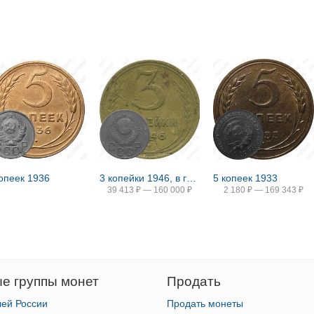
копеек 1936
3 копейки 1946, в гербе 16 лент (герб 1948 года)
5 копеек 1933
39 413
₽
—
160 000
₽
2 180
₽
—
169 343
₽
е группы монет
Продать
лей России
Продать монеты