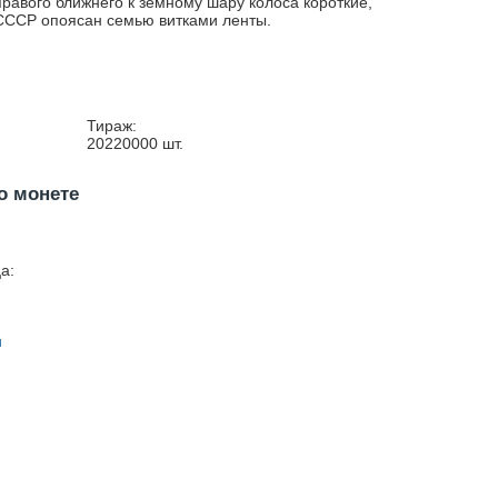
правого ближнего к земному шару колоса короткие,
СССР опоясан семью витками ленты.
Тираж:
20220000
шт.
о монете
а:
н