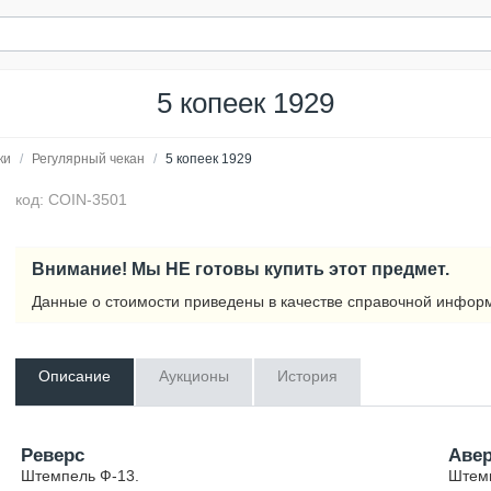
5 копеек 1929
ки
/
Регулярный чекан
/
5 копеек 1929
код: COIN-3501
Внимание! Мы НЕ готовы купить этот предмет.
Данные о стоимости приведены в качестве справочной инфор
Описание
Аукционы
История
Реверс
Аве
Штемпель Ф-13.
Штемп