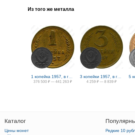
Из того же металла
1 копейка 1957, в гербе 16 лент (герб 1956 года)
3 копейки 1957, в гербе 16 лент (герб 1956 года)
5 
376 500
₽
—
441 263
₽
4 259
₽
—
8 839
₽
Каталог
Популярны
Цены монет
Редкие 10 руб