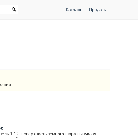
Каталог
Продать
мации.
рс
ель 1.12. поверхность земного шара выпуклая,