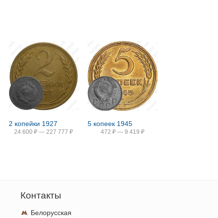
2 копейки 1927
5 копеек 1945
24 600
₽
—
227 777
₽
472
₽
—
9 419
₽
Контакты
Белорусская