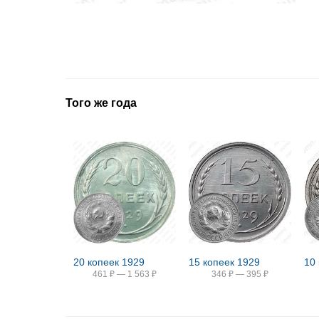
Того же года
20 копеек 1929
15 копеек 1929
10
461
₽
—
1 563
₽
346
₽
—
395
₽