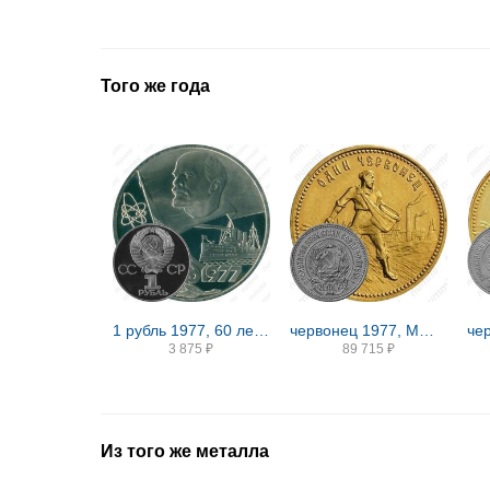
Того же года
1 рубль 1977, 60 лет Советской власти, Редкие
червонец 1977, ММД, Сеятель
3 875
₽
89 715
₽
Из того же металла