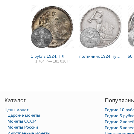
1 рубль 1924, ПЛ
полтинник 1924, гурт гладкий
50
1 764
₽
—
181 010
₽
Каталог
Популярны
Цены монет
Редкие 10 руб
Царские монеты
Редкие 5 рубл
Монеты СССР
Редкие 2 копе
Монеты России
Редкие 5 копе
Иностранные монеты
Царские золо