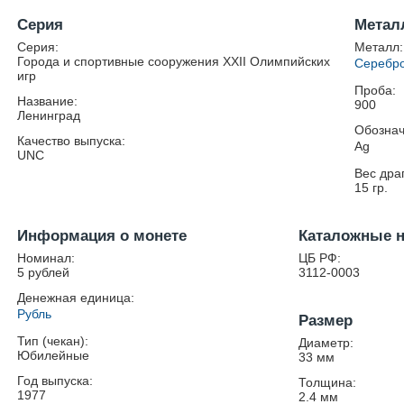
Серия
Метал
Серия:
Металл:
Города и спортивные сооружения XXII Олимпийских
Серебр
игр
Проба:
Название:
900
Ленинград
Обознач
Качество выпуска:
Ag
UNC
Вес дра
15
гр.
Информация о монете
Каталожные 
Номинал:
ЦБ РФ:
5 рублей
3112-0003
Денежная единица:
Рубль
Размер
Тип (чекан):
Диаметр:
Юбилейные
33
мм
Год выпуска:
Толщина:
1977
2.4
мм