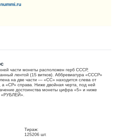
nummi.ru
рс
хней части монеты расположен герб СССР,
анный лентой (15 витков). Аббревиатура «СССР»
лена на две части — «СС» находится слева от
, а «СР» справа. Ниже двойная черта, под ней
ачение достоинства монеты цифра «5» и ниже
о «РУБЛЕЙ».
Тираж:
125206
шт.