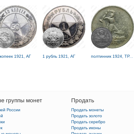
 копеек 1921, АГ
1 рубль 1921, АГ
полтинник 1924, ТР, гурт начертание букв и цифр иное, с точкой между Т и Р
е группы монет
Продать
лей России
Продать монеты
ей
Продать золото
йки
Продать серебро
ек
Продать иконы
тые монеты
Продать значки