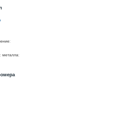
л
о
ение:
г. металла:
номера