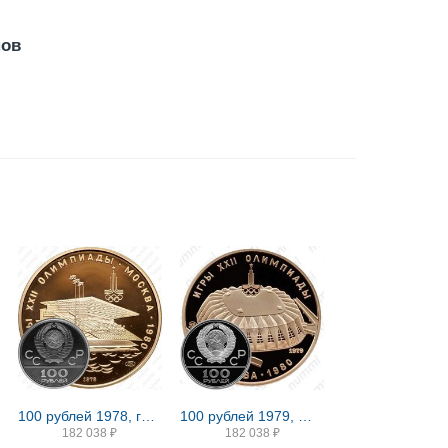
нов
100 рублей 1978, гребной канал Proof
100 рублей 1979, ММД, зал Proof
182 038
₽
182 038
₽