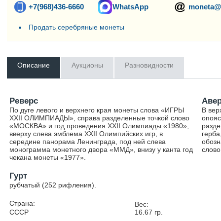
+7(968)436-6660
WhatsApp
moneta@
Продать серебряные монеты
Описание
Аукционы
Разновидности
Реверс
Аве
По дуге левого и верхнего края монеты слова «ИГРЫ
В вер
XXII ОЛИМПИАДЫ», справа разделенные точкой слово
опояс
«МОСКВА» и год проведения XXII Олимпиады «1980»,
разде
вверху слева эмблема XXII Олимпийских игр, в
герба
середине панорама Ленинграда, под ней слева
обозн
монограмма монетного двора «ММД», внизу у канта год
слов
чекана монеты «1977».
Гурт
рубчатый (252 рифления).
Страна:
Вес:
СССР
16.67
гр.