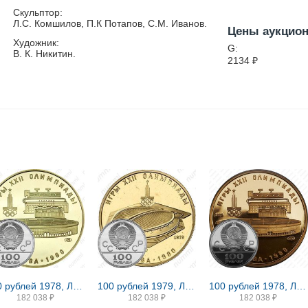
Скульптор:
Л.С. Комшилов, П.К Потапов, С.М. Иванов.
Цены аукцио
Художник:
G:
В. К. Никитин.
2134
₽
100 рублей 1978, Лужники
100 рублей 1979, ЛМД, велотрек
100 рублей 1978, Лужники Proof
182 038
₽
182 038
₽
182 038
₽