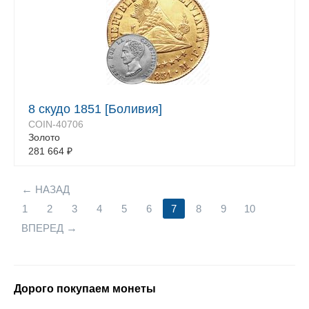
8 скудо 1851 [Боливия]
COIN-40706
Золото
281 664
₽
НАЗАД
1
2
3
4
5
6
7
8
9
10
ВПЕРЕД
Дорого покупаем монеты