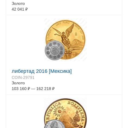
Золото
42 041
₽
либертад 2016 [Мексика]
COIN-29791
Золото
103 160
₽
—
162 218
₽