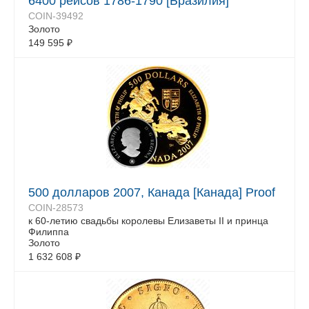
6400 рейсов 1786-1790 [Бразилия]
COIN-39492
Золото
149 595
₽
500 долларов 2007, Канада [Канада] Proof
COIN-28573
к 60-летию свадьбы королевы Елизаветы II и принца
Филиппа
Золото
1 632 608
₽