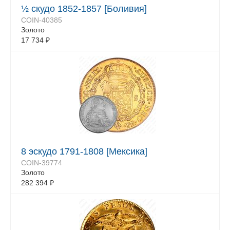
½ скудо 1852-1857 [Боливия]
COIN-40385
Золото
17 734
₽
8 эскудо 1791-1808 [Мексика]
COIN-39774
Золото
282 394
₽