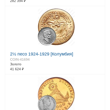
282 394
₽
2½ песо 1924-1929 [Колумбия]
COIN-41694
Золото
41 624
₽