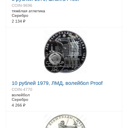
COIN-9696
тяжёлая атлетика
Серебро
2 134
₽
10 рублей 1979, ЛМД, волейбол Proof
COIN-4770
волейбол
Серебро
4 266
₽