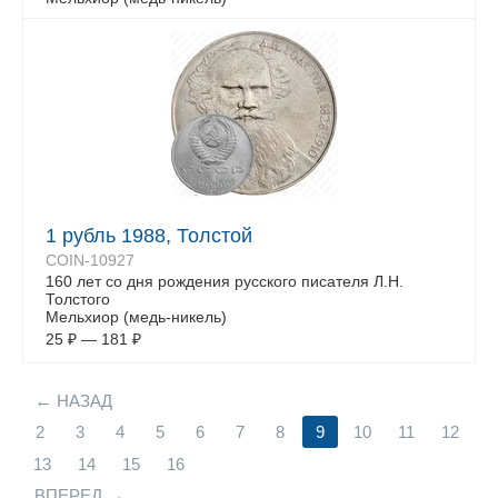
1 рубль 1988, Толстой
COIN-10927
160 лет со дня рождения русского писателя Л.Н.
Толстого
Мельхиор (медь-никель)
25
₽
—
181
₽
НАЗАД
2
3
4
5
6
7
8
9
10
11
12
13
14
15
16
ВПЕРЕД