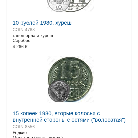
10 рублей 1980, хуреш
COIN-4768
танец орла и хуреш
Серебро
4 266
₽
15 копеек 1980, вторые колосья с
внутренней стороны с остями ("волосатая")
COIN-8556
Редкие
Мельхиор (медь-никель)