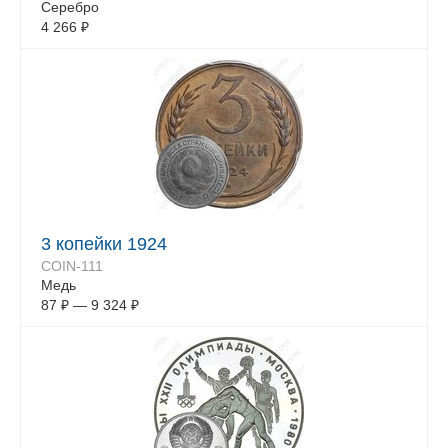
Серебро
4 266
₽
3 копейки 1924
COIN-111
Медь
87
₽
—
9 324
₽