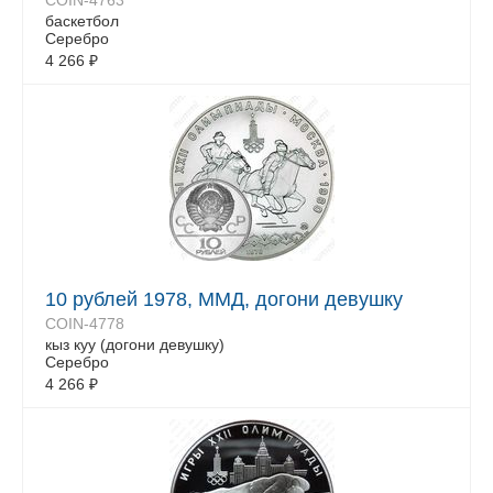
COIN-4763
баскетбол
Серебро
4 266
₽
10 рублей 1978, ММД, догони девушку
COIN-4778
кыз куу (догони девушку)
Серебро
4 266
₽