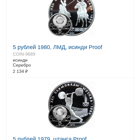
5 рублей 1980, ЛМД, исинди Proof
COIN-9689
исинди
Серебро
2 134
₽
5 рублей 1979, штанга Proof