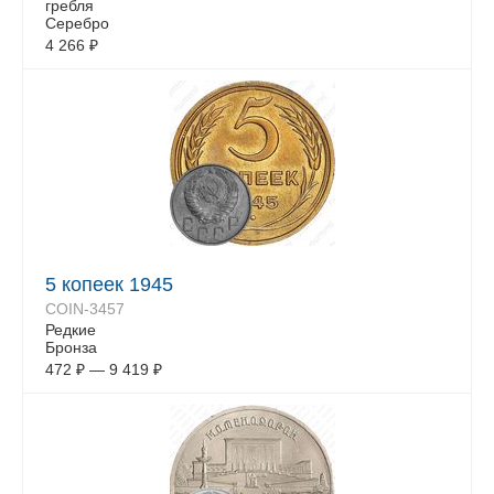
гребля
Серебро
4 266
₽
5 копеек 1945
COIN-3457
Редкие
Бронза
472
₽
—
9 419
₽