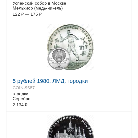
Успенский собор в Москве
Мельхиор (медь-никель)
122
₽
—
175
₽
5 рублей 1980, ЛМД, городки
COIN-9687
городки
Серебро
2 134
₽