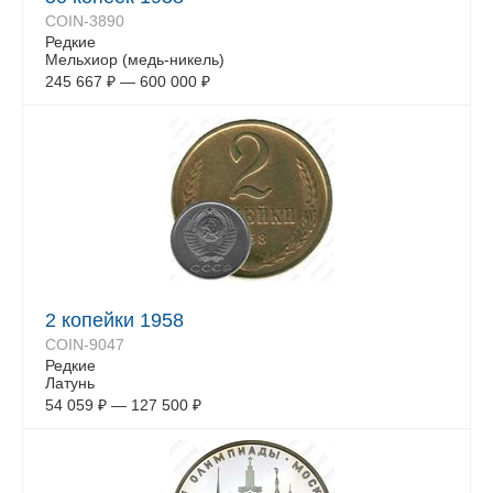
COIN-3890
Редкие
Мельхиор (медь-никель)
245 667
₽
—
600 000
₽
2 копейки 1958
COIN-9047
Редкие
Латунь
54 059
₽
—
127 500
₽