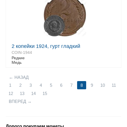
2 копейки 1924, гурт гладкий
COIN-1944
Редкие
Медь
НАЗАД
1
2
3
4
5
6
7
8
9
10
11
12
13
14
15
ВПЕРЕД
Дорого покупаем монеты