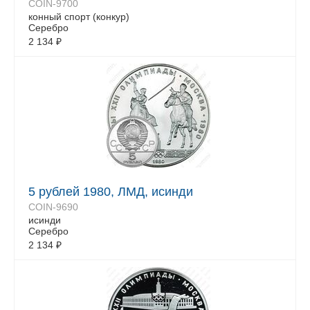
COIN-9700
конный спорт (конкур)
Серебро
2 134
₽
5 рублей 1980, ЛМД, исинди
COIN-9690
исинди
Серебро
2 134
₽