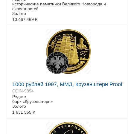
исторические памятники Великого Новгорода и
окрестностей
Золото
10 467 469
₽
1000 рублей 1997, ММД, Крузенштерн Proof
COIN-9894
Редкие
барк «Крузенштерн»
Золото
1 631 565
₽