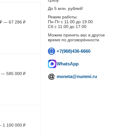
сразу.
До 5 млн. рублей!
Режим работы:
Пн-Пт c 11.00 до 19.00
₽
—
67 286
₽
Сб с 11.00 до 17.00
Можем принять вас в другое
время по договорённости.
+7(968)436-6660
WhatsApp
—
585 000
₽
moneta@nummi.ru
—
1 100 000
₽