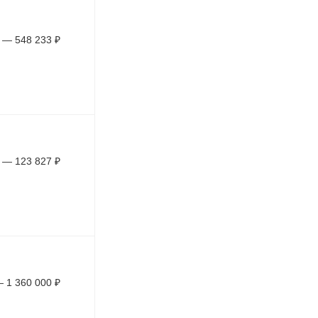
—
548 233
₽
—
123 827
₽
—
1 360 000
₽