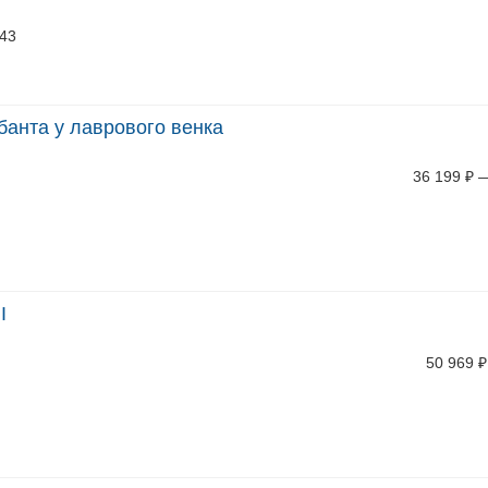
/43
 банта у лаврового венка
36 199
₽
І
50 969
₽