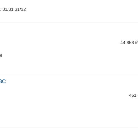
: 31/31 31/32
44 858
₽
19
-ВС
461