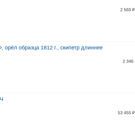
2 560
₽
, орёл образца 1812 г., скипетр длиннее
2 346
АЧ
53 455
₽