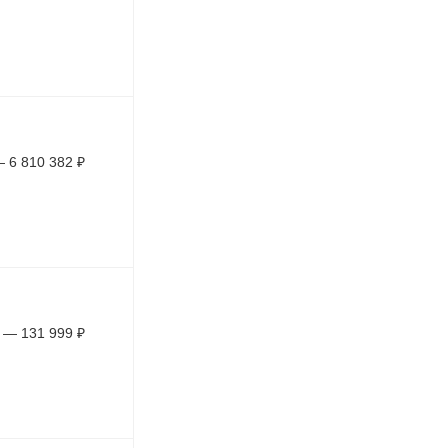
—
6 810 382
₽
—
131 999
₽