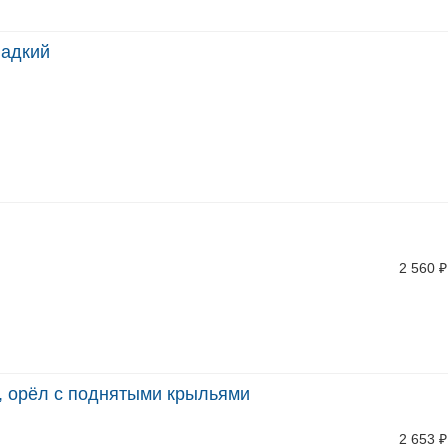
ладкий
2 560
₽
Г, орёл с поднятыми крыльями
2 653
₽