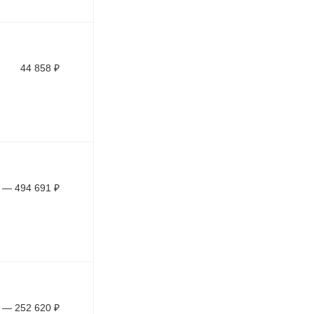
44 858
₽
—
494 691
₽
—
252 620
₽