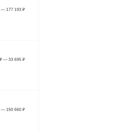
—
177 193
₽
₽
—
33 695
₽
—
150 660
₽