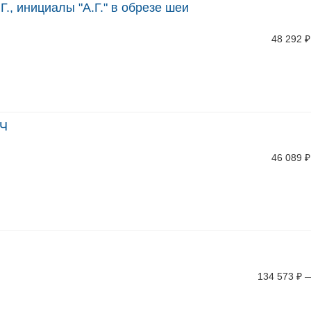
.Г., инициалы "А.Г." в обрезе шеи
48 292
₽
АЧ
46 089
₽
134 573
₽