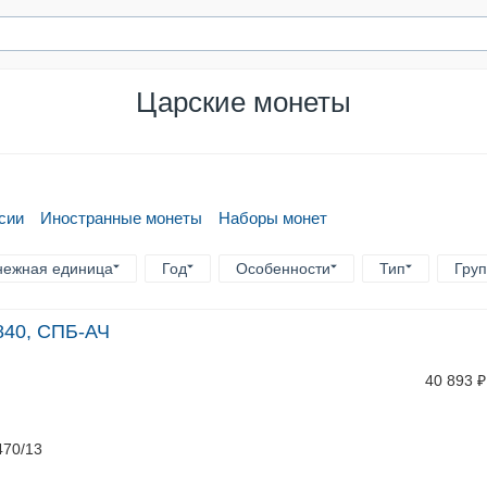
Царские монеты
сии
Иностранные монеты
Наборы монет
нежная единица
Год
Особенности
Тип
Гру
1840, СПБ-АЧ
40 893
₽
470/13