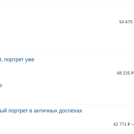
54 675
I, портрет уже
68 225
₽
10
ный портрет в античных доспехах
42 771
₽