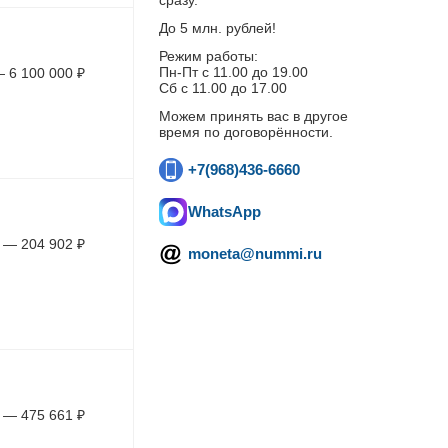
сразу.
До 5 млн. рублей!
Режим работы:
Пн-Пт c 11.00 до 19.00
—
6 100 000
₽
Сб с 11.00 до 17.00
Можем принять вас в другое
время по договорённости.
+7(968)436-6660
WhatsApp
—
204 902
₽
moneta@nummi.ru
—
475 661
₽