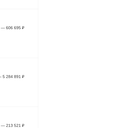
—
606 695
₽
—
5 284 891
₽
—
213 521
₽