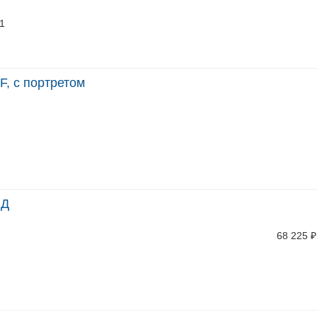
31
F, с портретом
ПД
68 225
₽