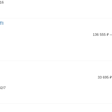
/16
TI
136 555
₽
33 695
₽
82/7