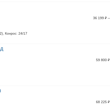
36 199
₽
R2), Конрос: 24/17
ПД
59 800
₽
I
68 225
₽