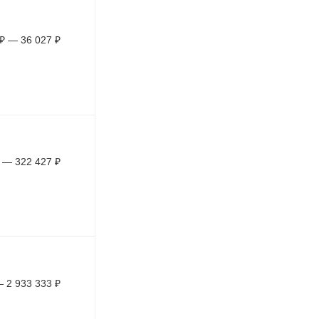
₽
—
36 027
₽
—
322 427
₽
—
2 933 333
₽