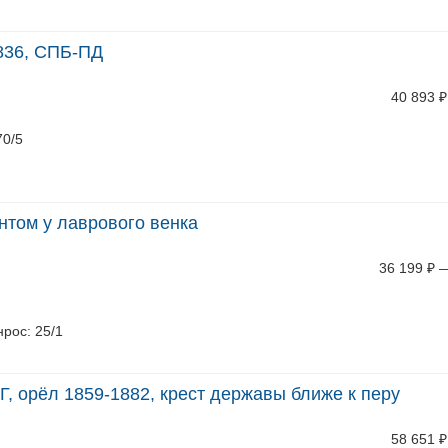
1836, СПБ-ПД
40 893
₽
70/5
антом у лаврового венка
36 199
₽
онрос: 25/1
Г, орёл 1859-1882, крест державы ближе к перу
58 651
₽