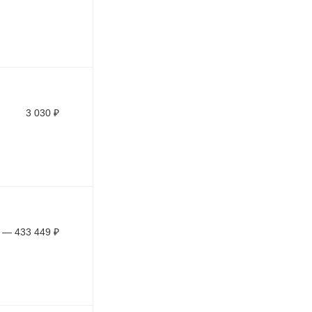
3 030
₽
—
433 449
₽