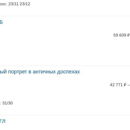
рос: 23/11 23/12
КБ
59 609
₽
ный портрет в античных доспехах
42 771
₽
: 31/30
-ГЛ