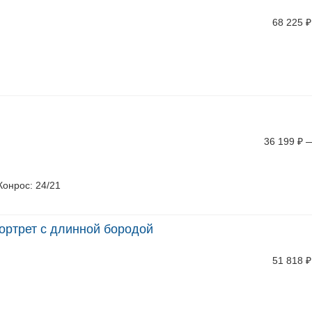
68 225
₽
36 199
₽
 Конрос: 24/21
портрет с длинной бородой
51 818
₽