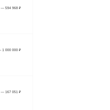
—
594 968
₽
—
1 000 000
₽
—
167 051
₽