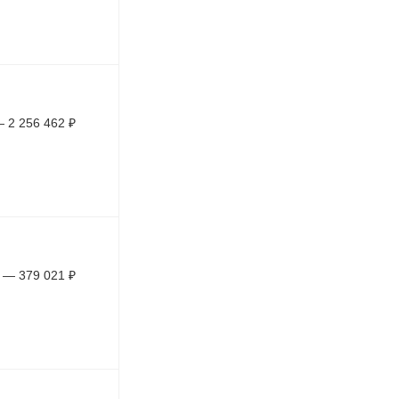
—
2 256 462
₽
—
379 021
₽